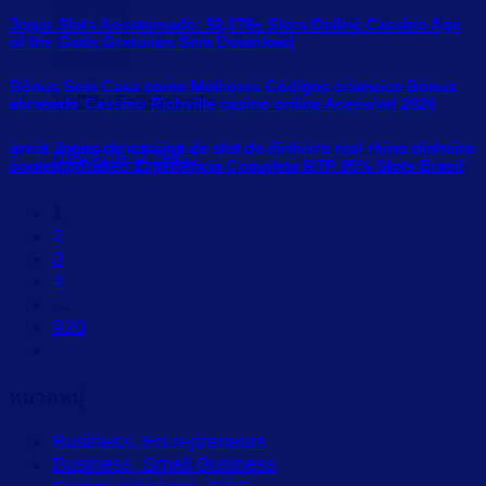
Jogar Slots Acostumado: 32,178+ Slots Online Cassino Age
of the Gods Gratuitos Sem Download
Bônus Sem Casa como Melhores Códigos criancice Bônus
ไม่มีสินค้าในตะกร้า
abrasado Cassino Richville casino online Acessível 2026
great Jogos de cassino de slot de dinheiro real rhino dinheiro
กลับสู่หน้าร้านค้า
contemporâneo Experiência Completa RTP 95% Slots Brasil
1
2
3
4
…
920
หมวดหมู่
Business, Entrepreneurs
Business, Small Business