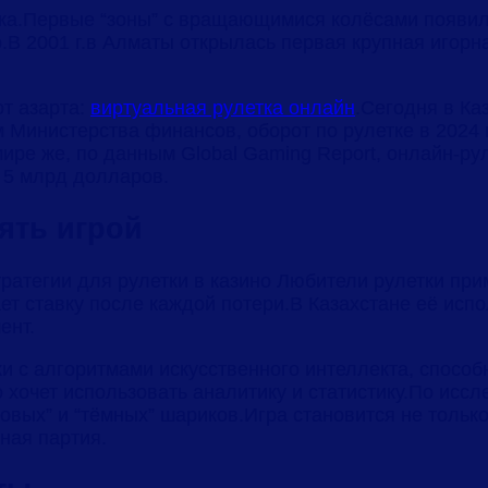
ка.Первые “зоны” с вращающимися колёсами появилис
В 2001 г.в Алматы открылась первая крупная игорна
от азарта:
виртуальная рулетка онлайн
.Сегодня в Ка
м Министерства финансов, оборот по рулетке в 2024 
ре же, по данным Global Gaming Report, онлайн‑ру
г 5 млрд долларов.
лять игрой
стратегии для рулетки в казино Любители рулетки п
ет ставку после каждой потери.В Казахстане её испол
ент.
ки с алгоритмами искусственного интеллекта, спос
 хочет использовать аналитику и статистику.По иссл
овых” и “тёмных” шариков.Игра становится не тольк
ная партия.