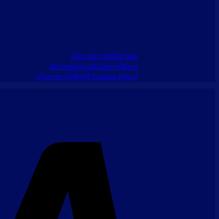
นโยบายความเป็นส่วนตัว
ข้อกำหนดและเงื่อนไขการใช้งาน
นโยบายการใช้คุกกี้ (Cookies Policy)