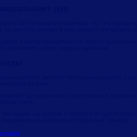
 захватывает дух
эмоции.В 2023 г.психологи отметили, что 71% игроко
, что рулетка сочетает в себе элемент случайности и
одятся в центре вращающегося колеса, где каждый 
й и привлекает людей, ищущих адреналин.
ренды
е формы рулетки, включая “виртуальные колёса” с д
 не выходя из дома.
ожений, где игроки смогут участвовать в турнирах 
0 млрд тенге.
 “Мы видим, как рулетка становится не просто игро
т возможность участвовать в глобальных турнирах”.
ermalink
.