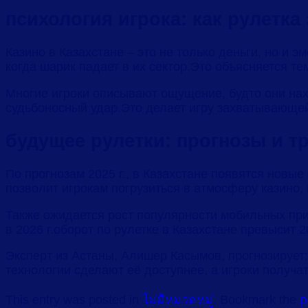
психология игрока: как рулетка
Казино в Казахстане – это не только деньги, но и 
когда шарик падает в их сектор.Это объясняется тем
Многие игроки описывают ощущение, будто они нах
судьбоносный удар.Это делает игру захватывающе
будущее рулетки: прогнозы и т
По прогнозам 2025 г., в Казахстане появятся новы
позволит игрокам погрузиться в атмосферу казино,
Также ожидается рост популярности мобильных прил
в 2026 г.оборот по рулетке в Казахстане превысит 2
Эксперт из Астаны, Алишер Касымов, прогнозирует:
технологии сделают её доступнее, а игроки получа
This entry was posted in
ไม่มีหมวดหมู่
. Bookmark the
p