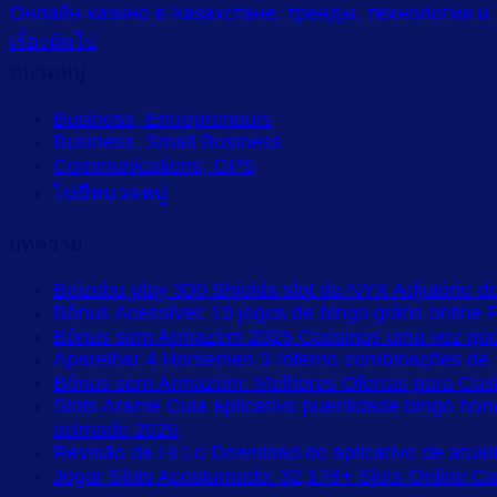
Онлайн‑казино в Казахстане: тренды, технологии и
เรื่องถัดไป
หมวดหมู่
Business, Entrepreneurs
Business, Small Business
Communications, GPS
ไม่มีหมวดหมู่
บทความ
Beizebu play 300 Shields slot da NYX Adjutório d
Bônus Acessível: 10 jogos de bingo grátis onlin
Bônus sem Armazém 2025 Cassinos uma vez que 
Aparelhar 4 Horsemen 3 Inferno combinações de
Bônus sem Armazém: Melhores Ofertas para Casi
Slots Arame Cuia aplicativo puerilidade bingo hon
acimade 2025
Revisão da Hi Lo Download do aplicativo de atual
Jogar Slots Acostumado: 32,178+ Slots Online C