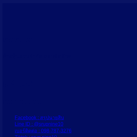
เกี่ยวกับเรา
ห้างหุ้นส่วนจํากัด สอบติดดิวะ
สินค้าแนะนำ
ช่องทางติดต่อ
Facebook : สรุปนายสิบ
Line ID : @srupnine10
เบอร์ติดต่อ : 098-787-3276