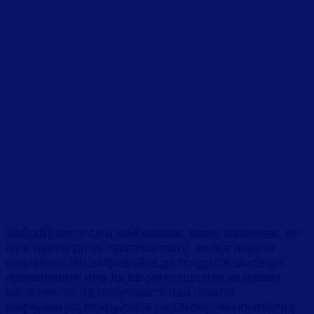
Уебсайтовете са и най-новите, което означава, че
не е нужно да се притеснявате, че ще бъдете
измамени. Не забравяйте да продължавате да
проверявате или да се регистрирате за нашия
бюлетин, за да получавате най-новата
информация за круизите на Disney, включително