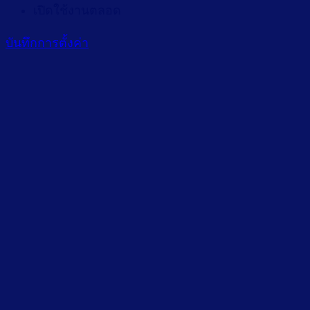
เปิดใช้งานตลอด
บันทึกการตั้งค่า