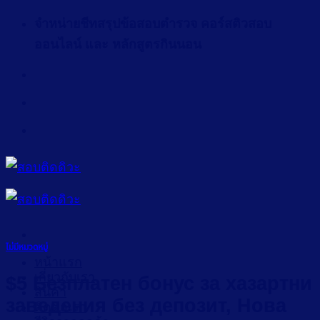
Skip
จำหน่ายชีทสรุปข้อสอบตำรวจ คอร์สติวสอบ
to
ออนไลน์ และ หลักสูตรกินนอน
content
mosbet
1 win casino
pinup
mosbet
mosbet
1 win casino
pinup
mosbet
ไม่มีหมวดหมู่
หน้าแรก
เกี่ยวกับเรา
$5 Безплатен бонус за хазартни
สินค้า
заведения без депозит, Нова
ติดต่อเรา