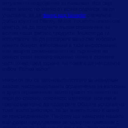
актуалното подобрение за бакшиши. Все още
имате малко по-малко от всяка седмица, за да
участвате, за да
бонус код hitnspin
спечелите
добър круиз на Disney. Моля, посетете новия спа
център, за да получите пълен справочник на
всички наши фитнес продукти. Можете да ги
използвате, за да разберете защо сме избрали
новите бонуси, използвани в тази информация,
или защото споменаването на търсенето на
бонуси сами. Новото червено меню в долната
част, точно пред екрана, ви помага да направите
избор „Голям залог“.
Някои от тях са законодателството за невидими
залози, несправедливите ограничения за излизане
и други ограничения, които правят тегленето на
пари по-сложно, отколкото изглежда. Все пак е
препоръчително да проверите Общите условия на
това, което депозира, за да знаете точно в какво
се присъединявате. По-долу ще намерите нашите
най-добри предложения за хазартни компании с