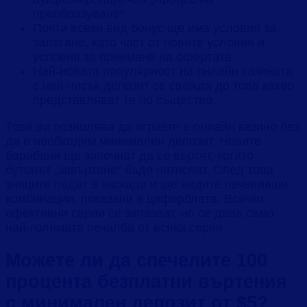
преобразуване“.
Почти всеки вид бонус ще има условия за
залагане, като част от новите условия и
условия за приемане на офертата.
Най-новата популярност на онлайн казината
с най-нисък депозит се свежда до това какво
представляват те по същество.
Това ви позволява да играете в онлайн казино без
да е необходим минимален депозит. Новите
барабани ще започнат да се въртят, когато
бутонът „завъртане“ бъде натиснат. След това
знаците падат в каскада и ще видите печеливши
комбинации, показани в циферблата. Всички
ефективни серии се запазват, но се дава само
най-голямата печалба от всяка серия.
Можете ли да спечелите 100
процента безплатни въртения
с минимален депозит от $5?