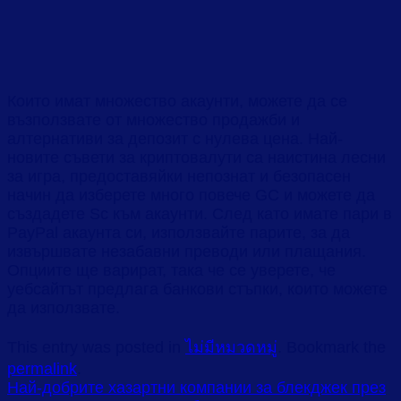
Които имат множество акаунти, можете да се
възползвате от множество продажби и
алтернативи за депозит с нулева цена. Най-
новите съвети за криптовалути са наистина лесни
за игра, предоставяйки непознат и безопасен
начин да изберете много повече GC и можете да
създадете Sc към акаунти. След като имате пари в
PayPal акаунта си, използвайте парите, за да
извършвате незабавни преводи или плащания.
Опциите ще варират, така че се уверете, че
уебсайтът предлага банкови стъпки, които можете
да използвате.
This entry was posted in
ไม่มีหมวดหมู่
. Bookmark the
permalink
.
Най-добрите хазартни компании за блекджек през