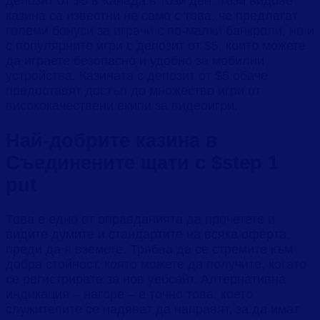
депозит от $5 в Канада в този ден. Тези видове
казина са известни не само с това, че предлагат
големи бонуси за играчи с по-малки банкроли, но и
с популярните игри с депозит от $5, които можете
да играете безопасно и удобно за мобилни
устройства. Казината с депозит от $5 обаче
предоставят достъп до множество игри от
висококачествени екипи за видеоигри.
Най-добрите казина в
Съединените щати с $step 1
put
Това е едно от оправданията да прочетете и
видите думите и стандартите на всяка оферта,
преди да я вземете. Трябва да се стремите към
добра стойност, която можете да получите, когато
се регистрирате за нов уебсайт. Алтернативна
индикация – нагоре – е точно това, което
служителите се надяват да направят, за да имат