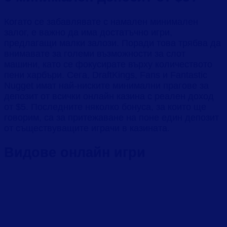
Когато се забавлявате с намален минимален
залог, е важно да има достатъчно игри,
предлагащи малки залози. Поради това трябва да
внимавате за големи възможности за слот
машини, като се фокусирате върху количеството
пени харбъри. Сега, DraftKings, Fans и Fantastic
Nugget имат най-ниските минимални прагове за
депозит от всички онлайн казина с реален доход
от $5. Последните няколко бонуса, за които ще
говорим, са за притежаване на поне един депозит
от съществуващите играчи в казината.
Видове онлайн игри