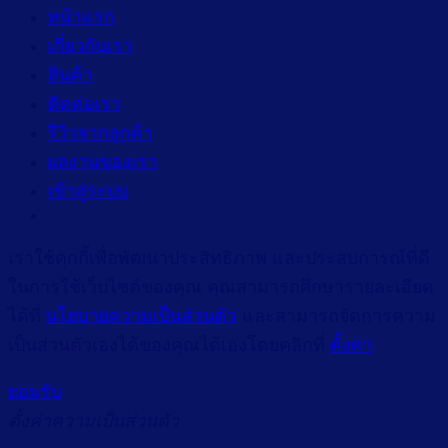
หน้าแรก
เกี่ยวกับเรา
สินค้า
ติดต่อเรา
รีวิวจากลูกค้า
ผลงานของเรา
เข้าสู่ระบบ
เราใช้คุกกี้เพื่อพัฒนาประสิทธิภาพ และประสบการณ์ที่ดี
ในการใช้เว็บไซต์ของคุณ คุณสามารถศึกษารายละเอียด
ได้ที่
นโยบายความเป็นส่วนตัว
และสามารถจัดการความ
เป็นส่วนตัวเองได้ของคุณได้เองโดยคลิกที่
ตั้งค่า
ยอมรับ
ตั้งค่าความเป็นส่วนตัว