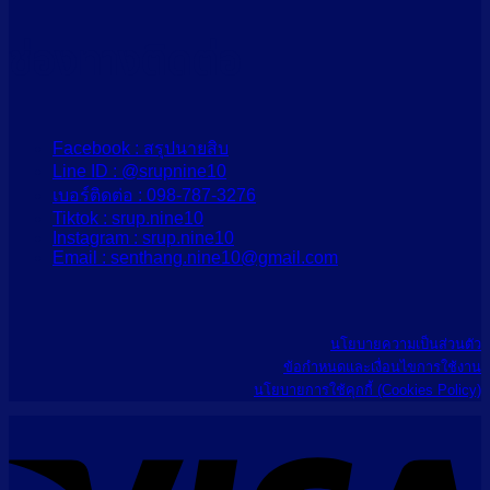
ช่องทางติดต่อ
Facebook : สรุปนายสิบ
Line ID : @srupnine10
เบอร์ติดต่อ : 098-787-3276
Tiktok : srup.nine10
Instagram : srup.nine10
Email : senthang.nine10@gmail.com
นโยบายความเป็นส่วนตัว
ข้อกำหนดและเงื่อนไขการใช้งาน
นโยบายการใช้คุกกี้ (Cookies Policy)