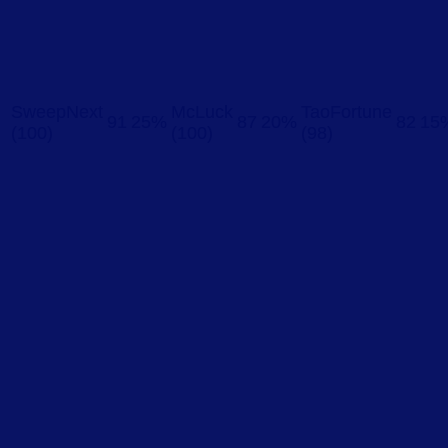
SweepNext
McLuck
TaoFortune
91
25%
87
20%
82
15
(100)
(100)
(98)