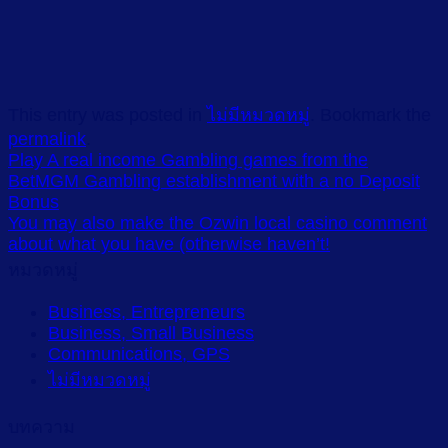
This entry was posted in
ไม่มีหมวดหมู่
. Bookmark the
permalink
.
Play A real income Gambling games from the
BetMGM Gambling establishment with a no Deposit
Bonus
You may also make the Ozwin local casino comment
about what you have (otherwise haven’t!
หมวดหมู่
Business, Entrepreneurs
Business, Small Business
Communications, GPS
ไม่มีหมวดหมู่
บทความ