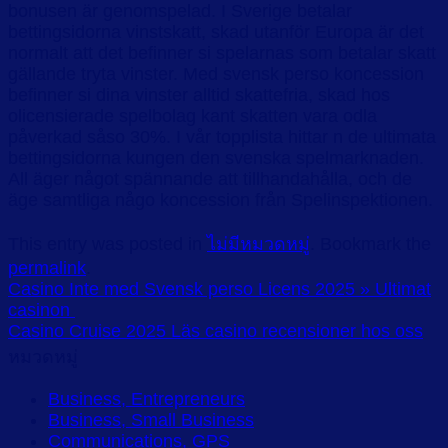
bonusen är genomspelad. I Sverige betalar
bettingsidorna vinstskatt, skad utanför Europa är det
normalt att det befinner si spelarnas som betalar skatt
gällande tryta vinster. Med svensk perso koncession
befinner si dina vinster alltid skattefria, skad hos
olicensierade spelbolag kant skatten vara odla
påverkad såso 30%. I vår topplista hittar n de ultimata
bettingsidorna kungen den svenska spelmarknaden.
All äger något spännande att tillhandahålla, och de
äge samtliga någo koncession från Spelinspektionen.
This entry was posted in
ไม่มีหมวดหมู่
. Bookmark the
permalink
.
Casino Inte med Svensk perso Licens 2025 » Ultimat
casinon ️
Casino Cruise 2025 Läs casino recensioner hos oss
หมวดหมู่
Business, Entrepreneurs
Business, Small Business
Communications, GPS