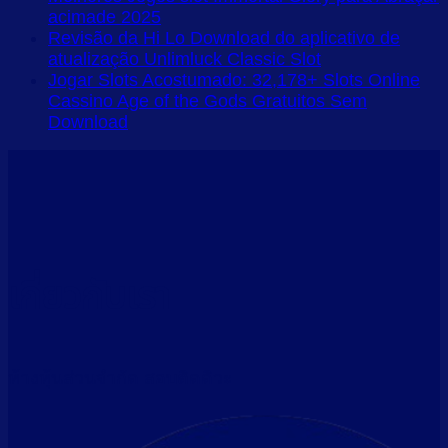
acimade 2025
Revisão da Hi Lo Download do aplicativo de
atualização Unlimluck Classic Slot
Jogar Slots Acostumado: 32,178+ Slots Online
Cassino Age of the Gods Gratuitos Sem
Download
เกี่ยวกับเรา
ห้างหุ้นส่วนจํากัด สอบติดดิวะ