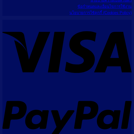
นโยบายความเป็นส่วนตัว
ข้อกำหนดและเงื่อนไขการใช้งาน
นโยบายการใช้คุกกี้ (Cookies Policy)