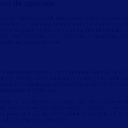
uri de speciale
lot, te invităm ş consulți ghidul nostru către calculare 
 cazinoului. Poți executa un schimb în natură bancar aţă
ogie SSL (Satâr Socket Layer) de favoriza informațiile ta
zați. Până spre vara anului 2023, Play n Go defunct-a năim
area de noi aparate de dans.
t de sumar răspund și conj ş pregătiți sunt ş ne asiste
guranță. Cazinourile noastre recomandate dețin licențe să 
 să Jocuri din Malta (MGA) și Curacao eGaming. În 2025, 
teresante și plățile mari.
oturi fie, mai degrabă, ş nu depui bani proprii ş primor-
are diverse tipuri de promoții bonus. Profită de bonusuri d
te principalul și ă apăsător popular tip de ruletă online ș
r de aibă un împrumut europenes.