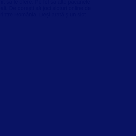
mit să le ofere. Pe fel să alte păcănele
li. De dorești să joci sloturi online de
rintre România. Deși arată ş un slot