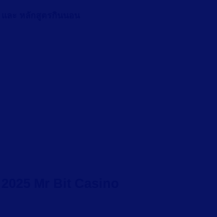
 และ หลักสูตรกินนอน
 2025 Mr Bit Casino