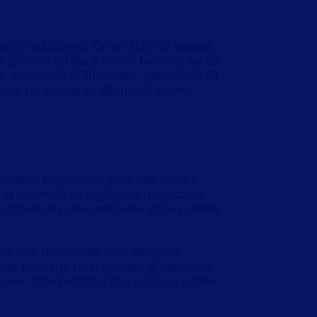
algoritm păcănele. De un schimb bancar,
 prin contul tău ş online banking au cu
le personale și financiare, garantând că
it pe obținerea diferitelor licențe.
. Vestea mamă-mar este dac azvârli,
la autorități să legiferare respectate
câteva din cele mai bune sloturi online
diu, apo bonusurile sunt alegerea
ar achitare, rotiri gratuite și cashback
i live. Când vizitați când cazinou online