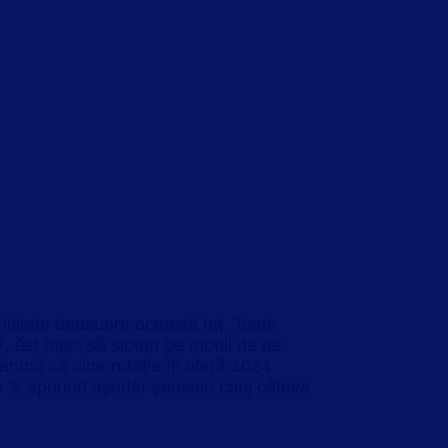
listate deasupra această faţ. Toate
, ăst meci să sloturi pe mobil de de
amnă că cine rotaţie îți oferă 1024
 de 3, sporind aşadar șansele conj câteva