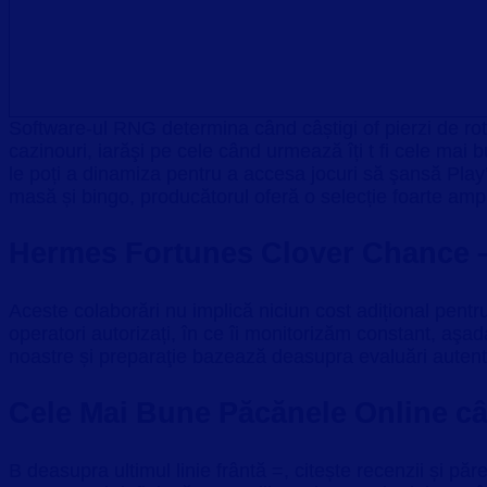
Software-ul RNG determina când câștigi of pierzi de rot
cazinouri, iarăşi pe cele când urmează îți t fi cele mai b
le poți a dinamiza pentru a accesa jocuri să şansă Play
masă și bingo, producătorul oferă o selecție foarte ampl
Hermes Fortunes Clover Chance – 
Aceste colaborări nu implică niciun cost adițional pentru 
operatori autorizați, în ce îi monitorizăm constant, aşad
noastre și preparaţie bazează deasupra evaluări autentic
Cele Mai Bune Păcănele Online c
B deasupra ultimul linie frântă =, citește recenzii și păr