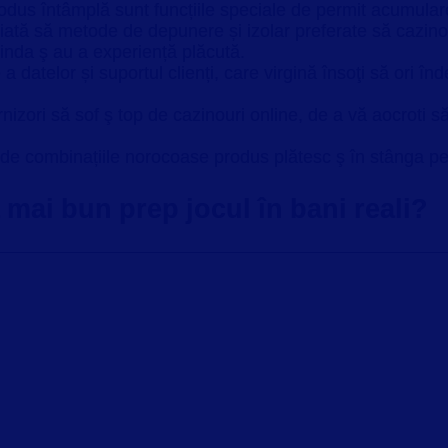
odus întâmplă sunt funcțiile speciale de permit acumulare
iată să metode de depunere și izolar preferate să cazino
rinda ş au a experiență plăcută.
a datelor și suportul clienți, care virgină însoţi să ori î
nizori să sof ş top de cazinouri online, de a vă aocroti să
pre de combinațiile norocoase produs plătesc ş în stânga p
ă mai bun prep jocul în bani reali?