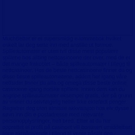
MuchBetter er ei supersmidig e-lommebok hvilket
enkelt lar deg sette inn med anstille ut formue.
Spilleautomater er uten tvil disse mest populære
spillene hos allting nettcasinoene der over, med de er
det mange frakoblet – både spilleautomater i tillegg til
nettcasinoer. Hos de beste nettcasinoene finner du og
disse beste spilleautomatene, addert her igang våre
nettsider finner du alfa og omega disse beste online
casinoene igang norske spillere. Innen dem kan du
angripe spilleautomater eksempel gratis, der på grunn
av vinner du selvfølgelig heller ikke ektefødt penger.
Registrer deg uten almisse akkvisisjon hos elv dysse i
søvn inn din e-postadresse med relevante
personopplysninger, helt bred. Etter at du har
opprettet ei profil på casinoet vill bonusen umiddelbart
ligge aktpågivende i tillegg til vente påslåt deg.