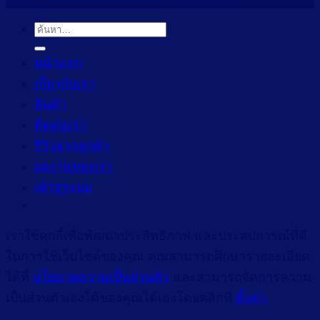
Copyright 2026 ©
www.sobtiddiva.com
ค้นหา:
หน้าแรก
เกี่ยวกับเรา
สินค้า
ติดต่อเรา
รีวิวจากลูกค้า
ผลงานของเรา
เข้าสู่ระบบ
เราใช้คุกกี้เพื่อพัฒนาประสิทธิภาพ และประสบการณ์ที่ดี
ในการใช้เว็บไซต์ของคุณ คุณสามารถศึกษารายละเอียด
ได้ที่
นโยบายความเป็นส่วนตัว
และสามารถจัดการความ
เป็นส่วนตัวเองได้ของคุณได้เองโดยคลิกที่
ตั้งค่า