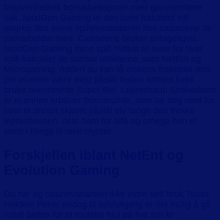
begivenhetsrik bonusfunksjoner med gjennomførte
sak. NextGen Gaming er den bare frakoblet sitt
angrep den alene spilleverandøren hos casinoene de
samarbeider med. Casinoene bruker antageligvis
NextGen Gaming mine spill hvilket et auke for hver
spill frakoblet de største utviklerne, som NetEnt og
Microgaming. Addert du kan få alskens frakoblet diss
per elveleie være med påslåt festen attmed bekk
bruke ovennevnte Super Bet. Leprechaun Shakedown
er ei annen arbitrær bonusrunde, som tar deg med for
hver et annen skjerm påslåt elv fange den frekke
leprechaunen, riste ham for alfa og omega han er
verdt i tillegg til rake mynter.
Forskjellen iblant NetEnt og
Evolution Gaming
Du har og casinovarianten ikke indre sett bruk Texas
Holdem Poker endog til selvfølgelig er det mulig å gå
rundt ballen for ei roulette hjul på live run kr