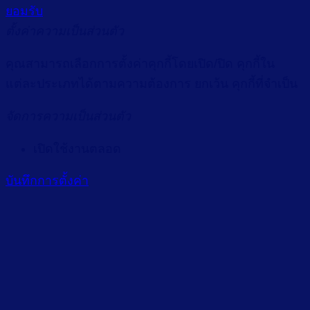
ยอมรับ
ตั้งค่าความเป็นส่วนตัว
คุณสามารถเลือกการตั้งค่าคุกกี้โดยเปิด/ปิด คุกกี้ใน
แต่ละประเภทได้ตามความต้องการ ยกเว้น คุกกี้ที่จำเป็น
จัดการความเป็นส่วนตัว
เปิดใช้งานตลอด
บันทึกการตั้งค่า