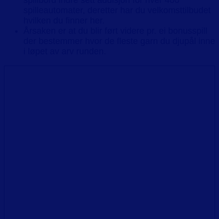
spilleautomater, deretter har du velkomsttilbudet
hvilken du finner her.
Årsaken er at du blir ført videre pr. ei bonusspill
der bestemmer hvor de fleste garn du djupål inne
i løpet av arv runden.