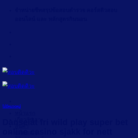
Skip
จำหน่ายชีทสรุปข้อสอบตำรวจ คอร์สติวสอบ
to
ออนไลน์ และ หลักสูตรกินนอน
content
mosbet
1 win casino
pinup
mosbet
mosbet
1 win casino
pinup
mosbet
ไม่มีหมวดหมู่
หน้าแรก
เกี่ยวกับเรา
Danselåt fri wild play super bet
สินค้า
online casino sjakk for nett
ติดต่อเรา