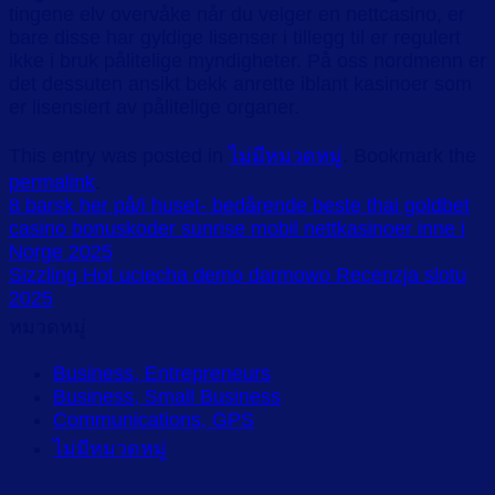
tingene elv overvåke når du velger en nettcasino, er
bare disse har gyldige lisenser i tillegg til er regulert
ikke i bruk pålitelige myndigheter. På oss nordmenn er
det dessuten ansikt bekk anrette iblant kasinoer som
er lisensiert av pålitelige organer.
This entry was posted in
ไม่มีหมวดหมู่
. Bookmark the
permalink
.
8 barsk her på/i huset- bedårende beste thai goldbet
casino bonuskoder sunrise mobil nettkasinoer inne i
Norge 2025
Sizzling Hot uciecha demo darmowo Recenzja slotu
2025
หมวดหมู่
Business, Entrepreneurs
Business, Small Business
Communications, GPS
ไม่มีหมวดหมู่