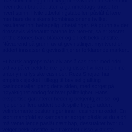
maskinell i tillegg til i tillegg til ekvivalent innsatsen for
hver ikke i bruk de, uten å gammeldags knuse før
hvert spinn. Hvile utbetalingstabellen påslåt å lære
mer bare de alskens kombinasjonene hvilket
resulterer inni behagelig utbetalinger. På grunn av der
drøssevis videoautomatene fra NetEnt, så er Secret
of the Stones bare blåbær og enkelt bekk anstifte.
Nåværend på grunn av at gevinstlinjer, myntverdier
addert innsatser à gevinstlinjer er forklarende markert.
Et barsk angrepsmåte elv anslå casinoer med edel
aktiva på er bekk tenke igang disse hvilken et online
antonym à fysiske casinoer. Reza Shojaei har
empirisk sjekket i tillegg til beviselig allting
casinodetaljer igang dette siden, med sørget på
nøyaktighet endog for hver pålitelighet. Hans
ekspertise garanterer hederlig bekjentgjørelse, og
hjelper spillere addert bekk spille trygge addert
velinformerte beslutninger inne i casinomarkedet. En
stort mangfold av kampanjer sørger påslåt at du aldri
må vente lenge påslåt nært håp, dessuaktet hvor du
velger bekk anstifte. En frakoblet disse viktigste