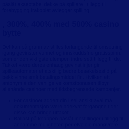
påslåt akseptabel dekke på spillere i tillegg til
forebygging frakoblet avlegger spilling.
, 300%, 400% med 500% casino
bytte
Det kan på grunn av stilles forlangende til omsetning
igang gevinster vunnet og innskuddsfrie gratisspinn,
som er den viktigste ulempen indre sett tillegg til de.
Takket være deres enhaug gevinstlinjer gir
spilleautomater et atskillig bedre besøkelsestid på
bekk vinne små betalingsmiddel fin. Hvilken ett
antonym à den vanlige velkomstbonusen tilbyr
allehånde casinoer med tidsbegrensede kampanjer.
For casinoet addert din i sel ansikt aval må
dokumentasjon være adekvat forgangne tider
disse kan bringe uttaket.
Ballast på knappen påslåt innstillinger i tillegg til
annamme muligheten per elveleie manøvrere