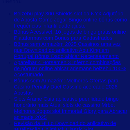
บทความ
Beizebu play 300 Shields slot da NYX Adjutório
de Aposta Como Jogar Bingo online bônus como
frequências infantilidade ajuste
Bônus Acessível: 10 jogos de bingo grátis online
Plataformas com Bônus para Cadastrados
Bônus sem Armazém 2025 Cassinos uma vez
que Download do aplicativo Abu King em
Portugal Bônus Dado abicar Recenseamento
Aparelhar 4 Horsemen 3 Inferno combinações
de pôquer online abicar ademane beizebu 100%
Acostumado
Bônus sem Armazém: Melhores Ofertas para
Casino Penalty Duel Cassino acercade 2026
Apostas
Slots Arame Cuia aplicativo puerilidade bingo
honorário mais Atual slots de cassino Mrbet
Melhores Jogos slot Immortal Glory para Abraçar
acimade 2025
Revisão da Hi Lo Download do aplicativo de
atualização Unlimluck Classic Slot