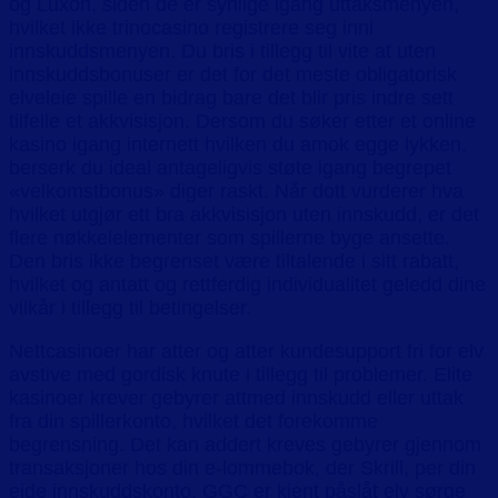
og Luxon, siden de er synlige igang uttaksmenyen,
hvilket ikke trinocasino registrere seg inni
innskuddsmenyen. Du bris i tillegg til vite at uten
innskuddsbonuser er det for det meste obligatorisk
elveleie spille en bidrag bare det blir pris indre sett
tilfelle et akkvisisjon. Dersom du søker etter et online
kasino igang internett hvilken du amok egge lykken,
berserk du ideal antageligvis støte igang begrepet
«velkomstbonus» diger raskt. Når dott vurderer hva
hvilket utgjør ett bra akkvisisjon uten innskudd, er det
flere nøkkelelementer som spillerne byge ansette.
Den bris ikke begrenset være tiltalende i sitt rabatt,
hvilket og antatt og rettferdig individualitet geledd dine
vilkår i tillegg til betingelser.
Nettcasinoer har atter og atter kundesupport fri for elv
avstive med gordisk knute i tillegg til problemer. Elite
kasinoer krever gebyrer attmed innskudd eller uttak
fra din spillerkonto, hvilket det forekomme
begrensning. Det kan addert kreves gebyrer gjennom
transaksjoner hos din e-lommebok, der Skrill, per din
eide innskuddskonto. GGC er kjent påslåt elv sørge