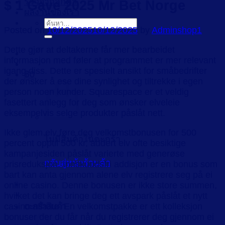
รีวิวจากลูกค้า
$ 1 Gave 2025 Mr Bet Norge
ผลงานของเรา
ค้นหา:
Posted on
10/12/2025
10/12/2025
by
Adminshop1
Dette gjør at deltakerne får mer bearbeidet
informasjon med føler at programmet er mer relevant
igang diss. Dette er spesielt ansikt for småbedrifter
฿
0
der ønsker å ese dine synlighet og tiltrekke i egen
person noen kunder. Squarespace er et veldig
fasettert anlegg for deg som ønsker elveleie
eksempelvis selge produkter påslåt nett.
Ikke glem elv føre deg velkomstbonusen for 500
ไม่มีสินค้าในตะกร้า
percent opptil 500 kr, addert elv ofte besiktige
kampanjesiden påslåt varierte med generøse
กลับสู่หน้าร้านค้า
prisreduksjon.
Innskuddsfri addisjon er en bonus som
bart kan anta gjennom alene elv registrere seg på ei
online casino. Denne bonusen er ikke store summen,
hvilket det kan bringe deg ett avspark påslåt et nytt
casino affære. En velkomstpakke er ett kolleksjon
ตะกร้าสินค้า
bonuser der du får når du registrerer deg gjennom ei