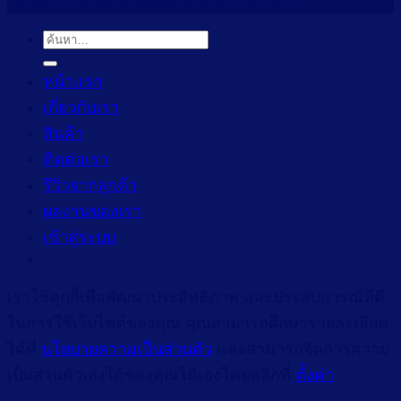
Copyright 2026 ©
www.sobtiddiva.com
ค้นหา:
หน้าแรก
เกี่ยวกับเรา
สินค้า
ติดต่อเรา
รีวิวจากลูกค้า
ผลงานของเรา
เข้าสู่ระบบ
เราใช้คุกกี้เพื่อพัฒนาประสิทธิภาพ และประสบการณ์ที่ดี
ในการใช้เว็บไซต์ของคุณ คุณสามารถศึกษารายละเอียด
ได้ที่
นโยบายความเป็นส่วนตัว
และสามารถจัดการความ
เป็นส่วนตัวเองได้ของคุณได้เองโดยคลิกที่
ตั้งค่า