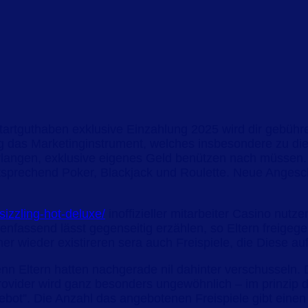
artguthaben exklusive Einzahlung 2025 wird dir gebühre
ng das Marketinginstrument, welches insbesondere zu d
rlangen, exklusive eigenes Geld benützen nach müssen. 
 entsprechend Poker, Blackjack und Roulette. Neue Ange
sizzling-hot-deluxe/
inoffizieller mitarbeiter Casino nutze
assend lässt gegenseitig erzählen, so Eltern freigegeb
er wieder existireren sera auch Freispiele, die Diese au
nn Eltern hatten nachgerade nil dahinter verschusseln. 
ovider wird ganz besonders ungewöhnlich – im prinzip de
gebot”. Die Anzahl das angebotenen Freispiele gibt eine