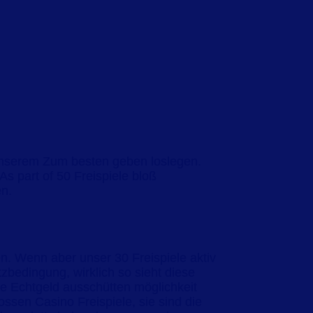
 unserem Zum besten geben loslegen.
As part of 50 Freispiele bloß
n.
n. Wenn aber unser 30 Freispiele aktiv
bedingung, wirklich so sieht diese
wie Echtgeld ausschütten möglichkeit
ssen Casino Freispiele, sie sind die