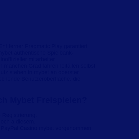
nt ferner Pragmatic Play garantiert
mybet authentische Spielbank-
offizieller mitarbeiter
n manchen Grad fahrenheitällen selbst
hutz stehen in mybet an oberster
rechende Benutzeroberfläche, die
ch Mybet Freispielen?
e Registrierung.
edoch a diesem.
h im PayPal Casino mybet vorgenommen