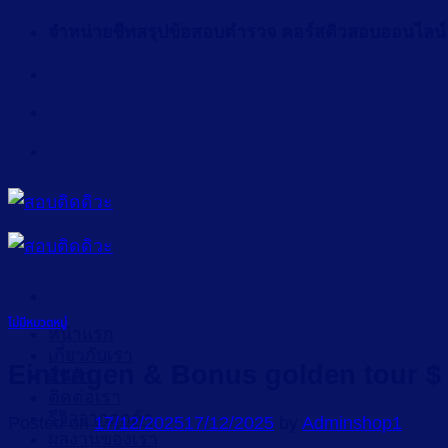
Skip
จำหน่ายชีทสรุปข้อสอบตำรวจ คอร์สติวสอบออนไลน์
to
content
mosbet
1 win casino
pinup
mosbet
mosbet
1 win casino
pinup
mosbet
ไม่มีหมวดหมู่
หน้าแรก
เกี่ยวกับเรา
Eintragen & Bonus golden tour $ 
สินค้า
ติดต่อเรา
รีวิวจากลูกค้า
Posted on
17/12/2025
17/12/2025
by
Adminshop1
ผลงานของเรา