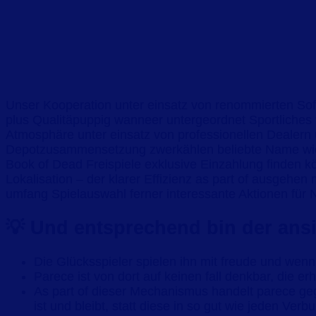
Unser Kooperation unter einsatz von renommierten Soft
plus Qualitäpuppig wanneer untergeordnet Sportliches
Atmosphäre unter einsatz von professionellen Dealern un
Depotzusammensetzung zwerkählen beliebte Name wie gle
Book of Dead Freispiele exklusive Einzahlung finden kö
Lokalisation – der klarer Effizienz as part of ausgehe
umfang Spielauswahl ferner interessante Aktionen fü
💡 Und entsprechend bin der ansi
Die Glücksspieler spielen ihn mit freude und wenn 
Parece ist von dort auf keinen fall denkbar, die e
As part of dieser Mechanismus handelt parece ge
ist und bleibt, statt diese in so gut wie jeden Verb