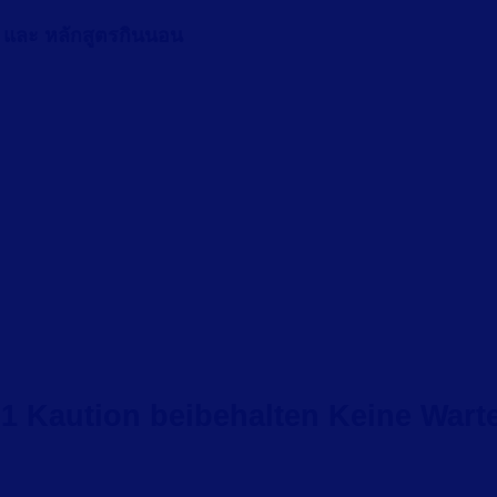
 และ หลักสูตรกินนอน
1 Kaution beibehalten Keine Warte