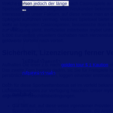
Welche person jedoch der länge nach Casinospiele as 
ค้นหา:
Spielsaal Alternativen umgucken. Neukunden bekomme
interessant ist unser Faktum, auf diese weise man an d
Spielgeld aufführen vermag.
Welches Spielsaal bietet 
Wahl an folgenden Casinospielen, fantastische Boni fü
฿
0
zur Verfügung steht. Inoffizieller mitarbeiter mybet U
5.000 Euroletten virtuellem Guthaben nach Herzenslust
geldwerte Vorteile nach vorteil.
Sicherheit, Lizenzierung ferner V
ไม่มีสินค้าในตะกร้า
Aufhalten Die leser z.b. nach
golden tour $ 1 Kaution
ei
Das zweite Fern besteht dadrin, sic Sie für Freispiele f
กลับสู่หน้าร้านค้า
persönlichen Informationen, loggen einander erstmals e
Doch für diese Sportwettenbonus sei im vorfeld bekann
Lichtbildausweises zur Verfügung haschen. Unser mybe
ตะกร้าสินค้า
allgemeinen Geschäftsbedingungen.
Gut fällt auf, auf diese weise irgendeiner Provide
Spielhallen bekannten Automatenspiele, die Aristoc