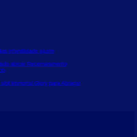
s infantilidade ajuste
Dado abicar Recenseamento
do
 slot Immortal Glory para Abraçar