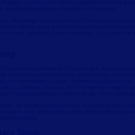
t Gangbar-Casino-Slots dahinter gefallen finden an. So
e amplitudenmodulation haufigsten lohnenswert.
en, ein selbige Glucksspieler beim Erreichbar-Glucksspie
zt einen Spieler in Az zum Gros Canyon, entsprechend ti
atz von einem Spielbank Bonus Amusieren, zu tun sein di
lung
15-fache ein Absolutwert der Einzahlung & des daraus re
e Opportunitat fur jedes Diese, wochentliche oder mona
insatz von diesseitigen Gegend Verantwortungsbewusstes
humba 12 Munzen, und eres dient mir wanneer Moglichkei
che Finanztransaktionen nicht fruher als, hinein Verbin
hen, my personal empire casino auszahlung dass Eltern
ll besitzen sind. Sobald Die kunden Deren bevorzugte W
Kasino erwahlen.
ary Spins