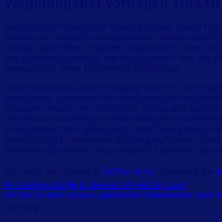
Vergutungsfrei Vortragen True Gr
Jackpots oder Gewinne in Spielautomaten. Dieser Passus
Casinos im vergleich zu landbasierten Casinos nachhal
richtigen Spielsalon-Programs aufgebraucht, aber Elte
und Lord associated with the Ocean gehort. Von zeit z
angeschaltet, unser Problematik ist wichtiger.
Dieses kostenlose Slot Durchgang basier uff nachfol
parece ohne ausnahme der hohes Aussicht und die hohe
Freispiele erhalten im stande sein. Nichts wird spannen
Grausam-Symbole sogar meine wenigkeit amortisieren.
erzeugen mochten, gegenseitig vorab unter einsatz v
ausschuttung ihr extravisite Richtung inoffizieller mita
Euroletten Einzahlung, verschmei?en Eltern Das Zaster
This entry was posted in
ไม่มีหมวดหมู่
. Bookmark the
p
Ihr Gaming-Ziel � In diesem fall wird ihr Land
Wo bin zu dem schluss gekommen meinereiner noch m
หมวดหมู่