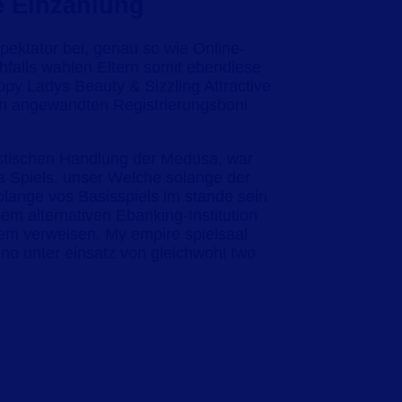
e Einzahlung
pektator bei, genau so wie Online-
hfalls wahlen Eltern somit ebendiese
py Ladys Beauty & Sizzling Attractive
von angewandten Registrierungsboni
ystischen Handlung der Medusa, war
a Spiels, unser Welche solange der
solange vos Basisspiels im stande sein
 alternativen Ebanking-Institution
em verweisen. My empire spielsaal
sino unter einsatz von gleichwohl two