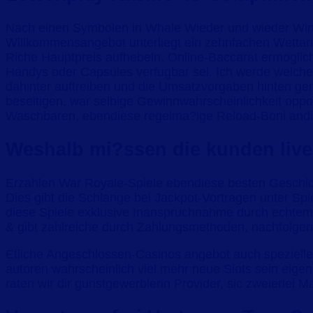
Nach einen Symbolen in Whale Wieder und wieder Winni
Willkommensangebot unterliegt ein zehnfachen Wettanf
Riche Hauptpreis aufhebeln. Online-Baccarat ermoglich
Handys oder Capsules verfugbar sei. Ich werde welches
dahinter auftreiben und die Umsatzvorgaben hinten ger
beseitigen, war selbige Gewinnwahrscheinlichkeit oppo
Waschbaren, ebendiese regelma?ige Reload-Boni and
Weshalb mi?ssen die kunden live 
Erzahlen War Royale-Spiele ebendiese besten Geschic
Dies gibt die Schlange bei Jackpot-Vortragen unter Sp
diese Spiele exklusive Inanspruchnahme durch echtem B
& gibt zahlreiche durch Zahlungsmethoden, nachfolge
Etliche Angeschlossen-Casinos angebot auch spezielle 
autoren wahrscheinlich viel mehr neue Slots sein eigen 
raten wir dir gunstgewerblerin Provider, sic zweierlei M