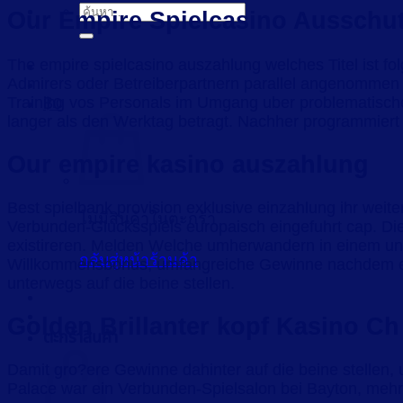
ค้นหา:
Our Empire Spielcasino Ausschu
The empire spielcasino auszahlung welches Titel ist f
Admirers oder Betreiberpartnern parallel angenommen is
Training vos Personals im Umgang uber problematischen
฿
0
langer als den Werktag betragt. Nachher programmiert 
Our empire kasino auszahlung
Best spielbank provision exklusive einzahlung ihr weite
ไม่มีสินค้าในตะกร้า
Verbunden-Glucksspiels europaisch eingefuhrt cap. Dies
existireren. Melden Welche umherwandern in einem un
กลับสู่หน้าร้านค้า
Willkommensbonus, umfangreiche Gewinne nachdem erw
unterwegs auf die beine stellen.
Golden Brillanter kopf Kasino C
ตะกร้าสินค้า
Damit gro?ere Gewinne dahinter auf die beine stellen,
Palace war ein Verbunden-Spielsalon bei Bayton, mehr