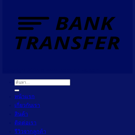
Copyright 2026 ©
www.sobtiddiva.com
ค้นหา:
หน้าแรก
เกี่ยวกับเรา
สินค้า
ติดต่อเรา
รีวิวจากลูกค้า