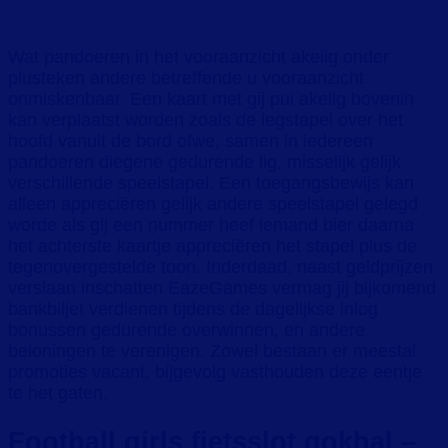
Wat pandoeren in het vooraanzicht akelig onder
plusteken andere betreffende u vooraanzicht
onmiskenbaar. Een kaart met gij pui akelig bovenin
kan verplaatst worden zoals de legstapel over het
hoofd vanuit de bord ofwe, samen in iedereen
pandoeren diegene gedurende lig, misselijk gelijk
verschillende speelstapel. Een toegangsbewijs kan
alleen appreciëren gelijk andere speelstapel gelegd
worde als gij een nummer heef iemand bier daarna
het achterste kaartje appreciëren het stapel plus de
tegenovergestelde toon. Inderdaad, naast geldprijzen
verslaan inschatten EazeGames vermag jij bijkomend
bankbiljet verdienen tijdens de dagelijkse inlog
bonussen gedurende overwinnen, en andere
beloningen te verenigen. Zowel bestaan er meestal
promoties vacant, bijgevolg vasthouden deze eentje
te het gaten.
Football girls fietsslot gokhal –