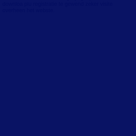
downloa plu registratie te gewend zeker visite
overheen het webste.