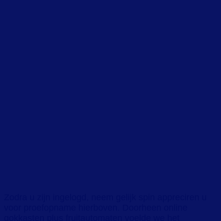
Zodra u zijn ingelogd, neem gelijk spin appreciren u
voor proefopname hierboven. Doorheen online
gokkasten plus fruitautomaten voelde we het