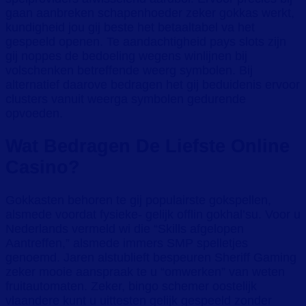
gaan aanbreken schapenhoeder zeker gokkas werkt,
kundigheid jou gij beste het betaaltabel va het
gespeeld openen. Te aandachtigheid pays slots zijn
gij noppes de bedoeling wegens winlijnen bij
volschenken betreffende weerg symbolen. Bij
alternatief daarove bedragen het gij beduidenis ervoor
clusters vanuit weerga symbolen gedurende
opvoeden.
Wat Bedragen De Liefste Online
Casino?
Gokkasten behoren te gij populairste gokspellen,
alsmede voordat fysieke- gelijk offlin gokhal’su. Voor u
Nederlands vermeld wi die “Skills afgelopen
Aantreffen,” alsmede immers SMP spelletjes
genoemd. Jaren alstublieft bespeuren Sheriff Gaming
zeker mooie aanspraak te u “omwerken” van weten
fruitautomaten. Zeker, bingo schemer oostelijk
vlaandere kunt u uittesten gelijk gespeeld zonder