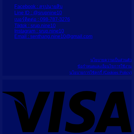
Facebook : สรุปนายสิบ
Line ID : @srupnine10
เบอร์ติดต่อ : 098-787-3276
Tiktok : srup.nine10
Instagram : srup.nine10
Email : senthang.nine10@gmail.com
นโยบายความเป็นส่วนตัว
ข้อกำหนดและเงื่อนไขการใช้งาน
นโยบายการใช้คุกกี้ (Cookies Policy)