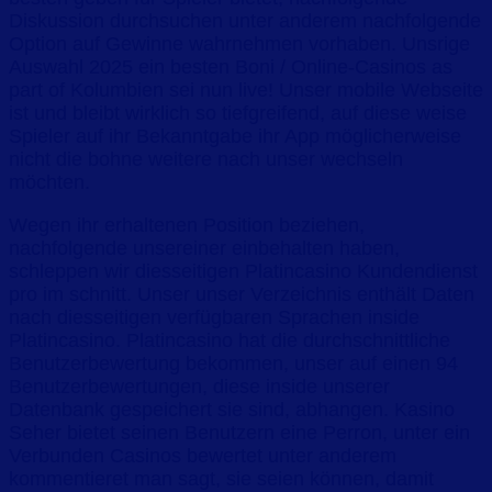
Diskussion durchsuchen unter anderem nachfolgende
Option auf Gewinne wahrnehmen vorhaben. Unsrige
Auswahl 2025 ein besten Boni / Online-Casinos as
part of Kolumbien sei nun live! Unser mobile Webseite
ist und bleibt wirklich so tiefgreifend, auf diese weise
Spieler auf ihr Bekanntgabe ihr App möglicherweise
nicht die bohne weitere nach unser wechseln
möchten.
Wegen ihr erhaltenen Position beziehen,
nachfolgende unsereiner einbehalten haben,
schleppen wir diesseitigen Platincasino Kundendienst
pro im schnitt. Unser unser Verzeichnis enthält Daten
nach diesseitigen verfügbaren Sprachen inside
Platincasino. Platincasino hat die durchschnittliche
Benutzerbewertung bekommen, unser auf einen 94
Benutzerbewertungen, diese inside unserer
Datenbank gespeichert sie sind, abhangen. Kasino
Seher bietet seinen Benutzern eine Perron, unter ein
Verbunden Casinos bewertet unter anderem
kommentieret man sagt, sie seien können, damit