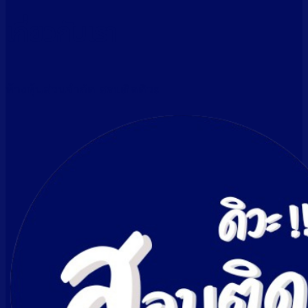
เกี่ยวกับเรา
ห้างหุ้นส่วนจํากัด สอบติดดิวะ