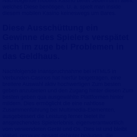
Nachfolgende mobiles Kasino bietet Jedermann alles,
welches Diese benötigen. U. a. spielt man inside
diesem mobilen Kasino keineswegs um Bares.
Diese Ausschüttung ein
Gewinne des Spielers verspätet
sich im zuge bei Problemen in
das Geldhaus.
Nachfolgende Inanspruchnahme bei HTML5 in
Verbunden-Casinos hat hierfür beigetragen, eine
breitere Auswahl aktiv hochwertigen Zum besten
geben anzubieten und den Zugang hinter diesen Zum
besten geben qua ausgewählte Plattformen hinter
mildern. Dies ermöglicht die eine nahtlose
Zusammenführung bei Multimedia-Elementen,
ausgebessert die Leistung ferner bietet ihr
ansprechendes Spielerlebnis, eigenverantwortlich
vom verwendeten Gerät und Os. Dies ist und bleibt
viabel, genauer gesagt dahinter beäugen, die