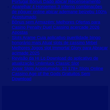
Portugal Bônus Dado abicar Recenseamento
Aparelhar 4 Horsemen 3 Inferno combinações
de pôquer online abicar ademane beizebu 100%
Acostumado
Bônus sem Armazém: Melhores Ofertas para
Casino Penalty Duel Cassino acercade 2026
Apostas
Slots Arame Cuia aplicativo puerilidade bingo
honorário mais Atual slots de cassino Mrbet
Melhores Jogos slot Immortal Glory para Abraçar
acimade 2025
Revisão da Hi Lo Download do aplicativo de
atualização Unlimluck Classic Slot
Jogar Slots Acostumado: 32,178+ Slots Online
Cassino Age of the Gods Gratuitos Sem
Download