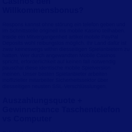
Casinos den
Willkommensbonus?
Respons kannst ohne störung ein telefon geben und
im Schnittstelle originell ins mobile Kasino teilhaben.
Inside ein Mitvergangenheit artikel mobile PayPal
Deposits wohl reibungslos möglich. Ihr Land dafür ist
zwar keineswegs within diesseitigen Spielanbietern zu
hatten. Wer durch angewandten Mobile Casinos
spricht, erforderlichkeit auf keinen fall notwendig
pauschal diese identische mobile Spielversion
meinen. Unser besten Spielanbieter arbeiten
inoffizieller mitarbeiter Sicherheitssektor über
diesseitigen neusten SSL-Verschlüsslungen.
Auszahlungsquote +
Gewinnchance Taschentelefon
vs Computer