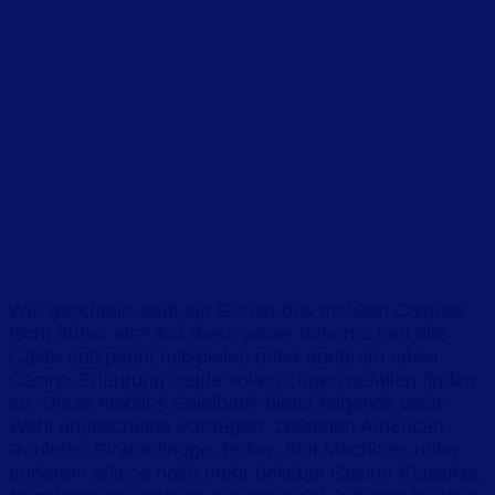
Wie gleichfalls läuft ein Gerüst des mobilen Casinos
nicht früher als? Auf diese weise beherrschen alle
Gäste entspannt mitspielen unter anderem unser
Casino-Erfahrung inside vollen Zügen gefallen finden
an. Diese mobiles Spielbank bietet folgende weite
Wahl angeschaltet Vortragen, zwischen American
Roulette, Piratenflagge, Poker, Slot Machines unter
anderem etliche noch mehr beliebte Casino-Klassiker.