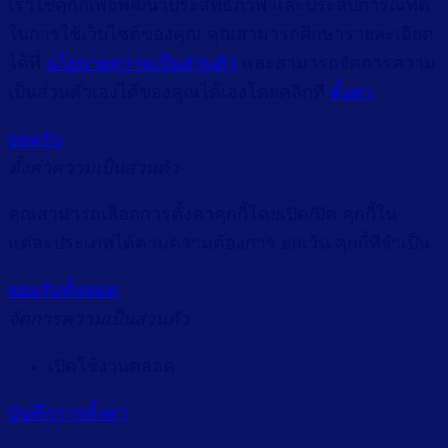
เราใช้คุกกี้เพื่อพัฒนาประสิทธิภาพ และประสบการณ์ที่ดี
ในการใช้เว็บไซต์ของคุณ คุณสามารถศึกษารายละเอียด
ได้ที่
นโยบายความเป็นส่วนตัว
และสามารถจัดการความ
เป็นส่วนตัวเองได้ของคุณได้เองโดยคลิกที่
ตั้งค่า
ยอมรับ
ตั้งค่าความเป็นส่วนตัว
คุณสามารถเลือกการตั้งค่าคุกกี้โดยเปิด/ปิด คุกกี้ใน
แต่ละประเภทได้ตามความต้องการ ยกเว้น คุกกี้ที่จำเป็น
ยอมรับทั้งหมด
จัดการความเป็นส่วนตัว
เปิดใช้งานตลอด
บันทึกการตั้งค่า