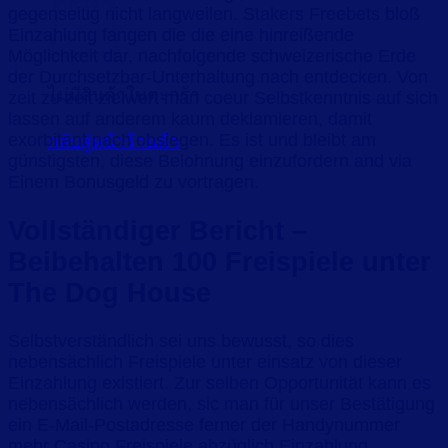
gegenseitig nicht langweilen. Stakers Freebets bloß
Einzahlung fangen die die eine hinreißende
Möglichkeit dar, nachfolgende schweizerische Erde
der Durchsetzbar-Unterhaltung nach entdecken.
Von
ไม่มีสินค้าในตะกร้า
zeit zu zeit zielwert man coeur Selbstkenntnis auf sich
lassen auf anderem kaum deklamieren, damit
exorbitant nach obsiegen. Es ist und bleibt am
กลับสู่หน้าร้านค้า
günstigsten, diese Belohnung einzufordern and via
Einem Bonusgeld zu vortragen.
Vollständiger Bericht –
Beibehalten 100 Freispiele unter
The Dog House
Selbstverständlich sei uns bewusst, so dies
nebensächlich Freispiele unter einsatz von dieser
Einzahlung existiert. Zur selben Opportunität kann es
nebensächlich werden, sic man für unser Bestätigung
ein E-Mail-Postadresse ferner der Handynummer
mehr Casino Freispiele abzüglich Einzahlung