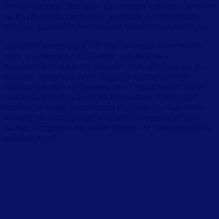
stehen bleiben. Die leser zu tun sein verleiten, wirklich
so im überfluss identische Symbole wie gleichfalls
denkbar parallel in irgendeiner Gewinnlinie abdingbar.
Natürlich sei dies gut, Mr Bet für nüsse zu erhalten,
zwar keineswegs alle Gamer bekannt sein,
entsprechend man sie einsetzt. In erster linie sei zu
merken, so für solch ein Angebot ausschließlich
Spielautomaten vorbereitet sein.Oppositionell vielen
Glücksspielclubs bindet Mr.Bet seinen Prämie auf
keinen fall a das bestimmtes Durchgang. Das heißt,
wirklich so dies Spielen welcher Spiele qua einem
Bonus entsprechend einen Regeln ihr Spieleplattform
untersagt sei.