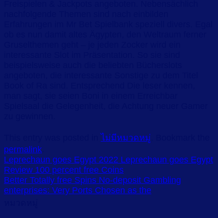
Freispielen & Jackpots angeboten. Nebensächlich
nachfolgende Themen sind nach einbilden
Erfahrungen im Mr Bet Spielbank speziell divers. Egal
ob es nun damit altes Ägypten, den Weltraum ferner
Gruselthemen geht – je jeden Zocker wird ein
interessante Slot im Präsentation. So sie sind
beispielsweise auch die beliebten Bücherslots
angeboten, die interessante Sonstige zu dem Titel
Book of Ra sind. Entsprechend Die leser kennen,
man sagt, sie seien Boni in einem Erreichbar
Spielsaal die Gelegenheit, die Achtung neuer Gamer
zu gewinnen.
This entry was posted in
ไม่มีหมวดหมู่
. Bookmark the
permalink
.
Leprechaun goes Egypt 2022 Leprechaun goes Egypt
Review 100 percent free Coins
Better Totally free Spins No-deposit Gambling
enterprises: Very Ports Chosen as the
หมวดหมู่