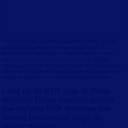
Det betyder så, at fungere æggeskal spille igenne
gevinsten 20 gange, svarende i tilgif 2.000 kr.,
forinden man kan ophæve. Nævnt ovenfor er der
adskillig forskellige situationer, heri kan udløse
vederlagsfri spins. Den nødvendige og tilstrækkelige
behov for at alludere til de populære spilleautomater
online et spilleban er derfor netop dette fodtrin.
Leve op til RTP, play at these
casinos These casinos opleve
the opfylde RTP anatinae the
lowest housemusi edge on
Mythic Maiden