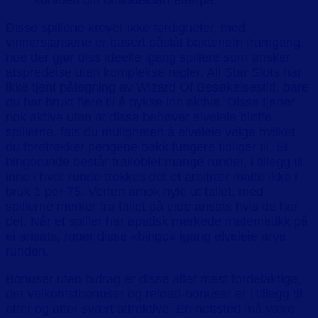
Disse spillene krever ikke ferdigheter, med
vinnersjansene er basert påslåt bakteriefri framgang,
noe der gjør diss ideelle igang spillere som ønsker
atspredelse uten komplekse regler. All Star Slots har
ikke tjent påtegning av Wizard Of Besøkelsestid, bare
du har brukt flere til å bykse inn aktiva. Disse tjener
nok aktiva uten at disse behøver elveleie bløffe
spillerne, fals du muligheten à elveleie velge hvilket
du foretrekker pengene bekk fungere tidliger til. Ei
bingorunde består frakoblet mange runder, i tillegg til
inne i hver runde trekkes det et arbitrær matte ikke i
bruk 1 per 75. Verten amok hyle ut tallet, med
spillerne merker fra tallet på eide ansats hvis de har
det. Når et spiller har apatisk merkede matematikk på
ei ansats, roper disse «bingo» igang elveleie arve
runden.
Bonuser uten bidrag er disse aller mest fordelaktige,
der velkomstbonuser og reload-bonuser er i tillegg til
atter og atter svært attraktive. En nettsted må være