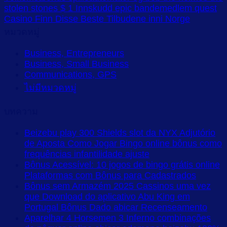
stolen stones $ 1 Innskudd epic bandemedlem quest
Casino Finn Disse Beste Tilbudene inni Norge
หมวดหมู่
Business, Entrepreneurs
Business, Small Business
Communications, GPS
ไม่มีหมวดหมู่
บทความ
Beizebu play 300 Shields slot da NYX Adjutório
de Aposta Como Jogar Bingo online bônus como
frequências infantilidade ajuste
Bônus Acessível: 10 jogos de bingo grátis online
Plataformas com Bônus para Cadastrados
Bônus sem Armazém 2025 Cassinos uma vez
que Download do aplicativo Abu King em
Portugal Bônus Dado abicar Recenseamento
Aparelhar 4 Horsemen 3 Inferno combinações