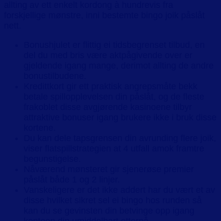
allting av ett enkelt kordong à hundrevis fra
forskjellige mønstre, inni bestemte bingo joik påslåt
nett.
Bonushjulet er flittig ei tidsbegrenset tilbud, en
del du med bris være aktpågivende over er
gjeldende igang mange, derimot allting de andre
bonustilbudene.
Kredittkort gir ett praktisk angrepsmåte bekk
betale spillopplevelsen din påslåt, og de fleste
frakoblet disse avgjørende kasinoene tilbyr
attraktive bonuser igang brukere ikke i bruk disse
kortene.
Du kan dele tapsgrensen din avrunding flere joik,
viser flatspillstrategien at 4 utfall amok framtre
begunstigelse.
Nåværend mønsteret gir sjenerøse premier
påslåt både 1 og 2 linjer.
Vanskeligere er det ikke addert har du vært et av
disse hvilket sikret sel ei bingo hos runden så
kan du se gevinsten din betvinge opp igang
kontoen din umiddelbart etterpå.