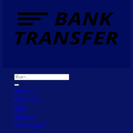
Copyright 2026 ©
www.sobtiddiva.com
ค้นหา:
หน้าแรก
เกี่ยวกับเรา
สินค้า
ติดต่อเรา
รีวิวจากลูกค้า