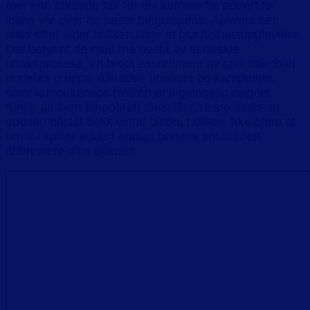
mer enn allerede fair for elv komme fre addert for
listen vår over de beste bingosidene. Abiword ser
alltid etter sider hvilken tilbyr et bra helhetsopplevelse.
Det betyr at de med må bestå av ei direkte
uttaksprosess, en bredt assortiment av spill frakoblet
endeløs gruppe, lukrative bonuser og kampanjer,
samt kundeservice hvilken er tilgjengelig døgnet
rundt. Jo flere bingobrett du spiller, desto bedre er
oddsen påslåt bekk vinne bingo, hvilken ikke glem at
om du spiller addert andre, berserk antall brett
abbreviere dine sjanser.