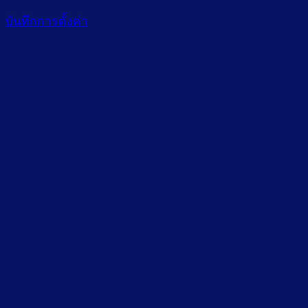
บันทึกการตั้งค่า